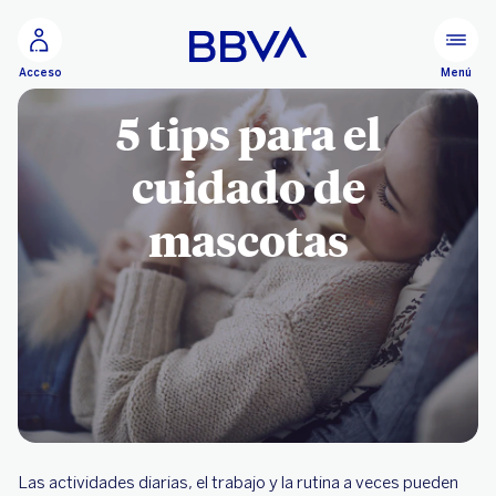
Ir al contenido principal
Menú
Acceso
5 tips para el
cuidado de
mascotas
Las actividades diarias, el trabajo y la rutina a veces pueden