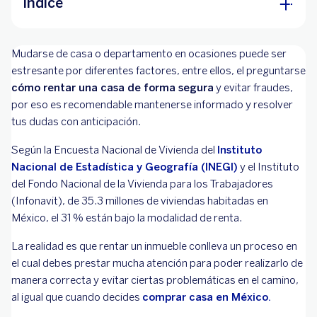
Índice
¿Cuáles son los requisitos para rentar una casa
Mudarse de casa o departamento en ocasiones puede ser
en México?
estresante por diferentes factores, entre ellos, el preguntarse
¿Qué se debe tener en cuenta al rentar una
cómo rentar una casa de forma segura
y evitar fraudes,
casa?
por eso es recomendable mantenerse informado y resolver
tus dudas con anticipación.
Costo del alquiler
Según la Encuesta Nacional de Vivienda del
Ubicación
Instituto
Nacional de Estadística y Geografía (INEGI)
y el Instituto
Condiciones del contrato
del Fondo Nacional de la Vivienda para los Trabajadores
Servicios y comodidades
(Infonavit), de 35.3 millones de viviendas habitadas en
México, el 31 % están bajo la modalidad de renta.
Estado de la vivienda
Seguridad
La realidad es que rentar un inmueble conlleva un proceso en
el cual debes prestar mucha atención para poder realizarlo de
Accesibilidad y transporte
manera correcta y evitar ciertas problemáticas en el camino,
Políticas del arrendador
al igual que cuando decides
comprar casa en México.