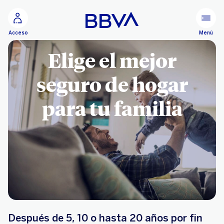
Ir al contenido principal
Menú
Acceso
Elige el mejor
seguro de hogar
para tu familia
Después de 5, 10 o hasta 20 años por fin