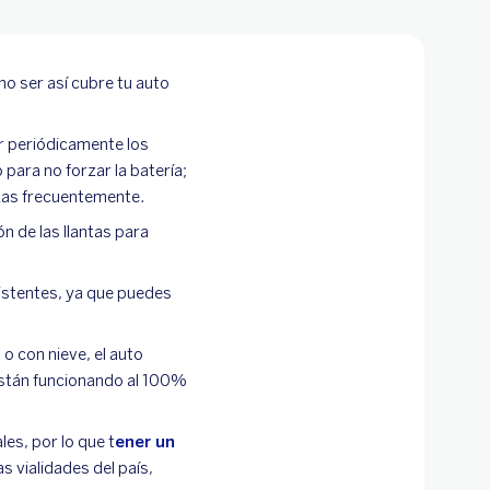
no ser así cubre tu auto
ar periódicamente los
 para no forzar la batería;
izas frecuentemente.
n de las llantas para
sistentes, ya que puedes
o con nieve, el auto
 están funcionando al 100%
les, por lo que t
ener un
s vialidades del país,