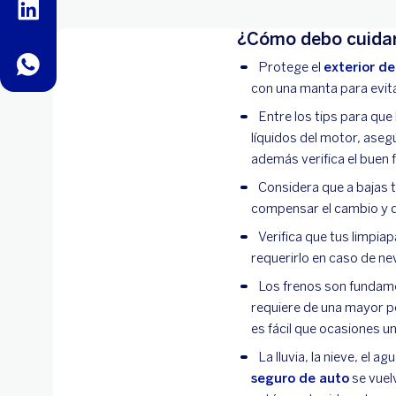
linkedin
¿Cómo debo cuidar
whatsapp
Protege el
exterior de
con una manta para evitar
Entre los tips para que
líquidos del motor, asegú
además verifica el buen
Considera que a bajas t
compensar el cambio y q
Verifica que tus limpia
requerirlo en caso de ne
Los frenos son fundame
requiere de una mayor po
es fácil que ocasiones un
La lluvia, la nieve, el 
seguro de auto
se vuelv