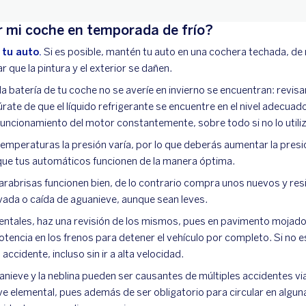
 mi coche en temporada de frío?
 tu auto.
Si es posible, mantén tu auto en una cochera techada, de 
 que la pintura y el exterior se dañen.
 la batería de tu coche no se averíe en invierno se encuentran: revis
rate de que el líquido refrigerante se encuentre en el nivel adecuado
 funcionamiento del motor constantemente, sobre todo si no lo util
emperaturas la presión varía, por lo que deberás aumentar la presió
ue tus automáticos funcionen de la manera óptima.
parabrisas funcionen bien, de lo contrario compra unos nuevos y re
vada o caída de aguanieve, aunque sean leves.
ntales, haz una revisión de los mismos, pues en pavimento mojado 
tencia en los frenos para detener el vehículo por completo. Si no
 accidente, incluso sin ir a alta velocidad.
aguanieve y la neblina pueden ser causantes de múltiples accidentes via
e elemental, pues además de ser obligatorio para circular en alguna