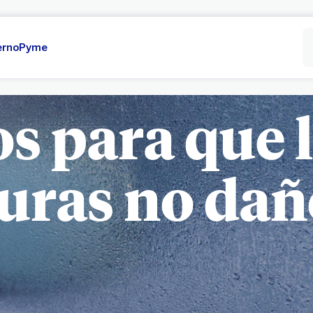
erno
Pyme
s para que l
uras no dañ