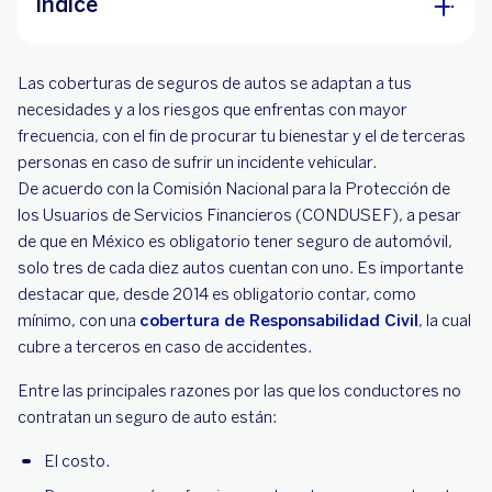
Índice
¿Qué cubre un seguro de auto?
Las coberturas de seguros de autos se adaptan a tus
Coberturas básicas
necesidades y a los riesgos que enfrentas con mayor
frecuencia, con el fin de procurar tu bienestar y el de terceras
Coberturas opcionales
personas en caso de sufrir un incidente vehicular.
Seguro por muerte accidental
De acuerdo con la Comisión Nacional para la Protección de
los Usuarios de Servicios Financieros (CONDUSEF), a pesar
¿Cómo funcionan las coberturas de seguro
de que en México es obligatorio tener seguro de automóvil,
auto?
solo tres de cada diez autos cuentan con uno. Es importante
¿Qué considerar al elegir las coberturas de
destacar que, desde 2014 es obligatorio contar, como
seguros de autos?
mínimo, con una
cobertura de Responsabilidad Civil
, la cual
cubre a terceros en caso de accidentes.
Entre las principales razones por las que los conductores no
contratan un seguro de auto están:
El costo.