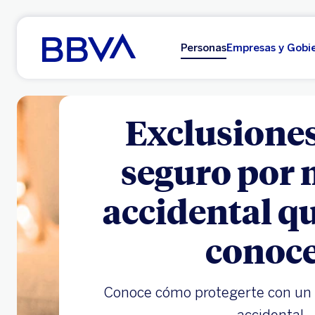
Ir al contenido principal
Personas
Empresas y Gobi
Exclusiones
seguro por 
accidental q
conoc
Conoce cómo protegerte con un