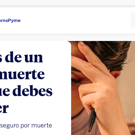
erno
Pyme
 de un
muerte
ue debes
er
 seguro por muerte