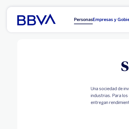
Ir al contenido principal
Personas
Empresas y Gobi
S
Una sociedad de inv
industrias. Para los
entregan rendimient