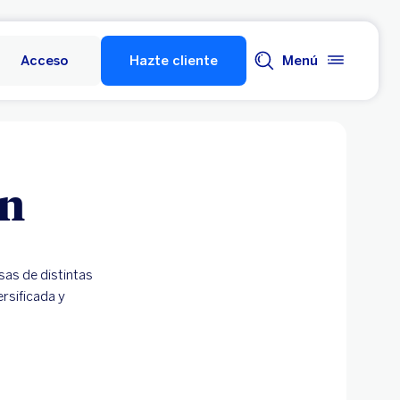
Acceso
Hazte cliente
Menú
ón
sas de distintas
ersificada y