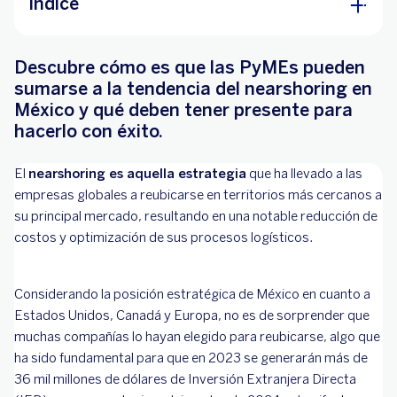
Índice
Nearshoring, beneficios y oportunidades
Descubre cómo es que las PyMEs pueden
Hay diversos beneficios fiscales
sumarse a la tendencia del nearshoring en
México y qué deben tener presente para
Mayores oportunidades laborales
hacerlo con éxito.
Acceso a nuevos mercados y clientes
El
nearshoring es aquella estrategia
¿Cómo aumentar la competitividad de la
que ha llevado a las
empresas globales a reubicarse en territorios más cercanos a
empresa con el nearshoring?
su principal mercado, resultando en una notable reducción de
Si tu PyME ya es parte de la cadena de
costos y optimización de sus procesos logísticos.
proveedores
Si tu PyME todavía no es parte de la cadena
Considerando la posición estratégica de México en cuanto a
de proveedores
Estados Unidos, Canadá y Europa, no es de sorprender que
Súmate al nearshoring en México
muchas compañías lo hayan elegido para reubicarse, algo que
ha sido fundamental para que en 2023 se generarán más de
36 mil millones de dólares de Inversión Extranjera Directa