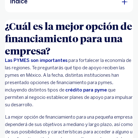
Índice
¿Cuál es la mejor opción de financiamiento
¿Cuál es la mejor opción de
para una empresa?
financiamiento para una
¿Qué tipos de financiamiento existen para las
empresas?
empresa?
Las PYMES son importantes
para fortalecer la economía de
las regiones. Te preguntarás qué tipo de apoyo reciben las
pymes en México. A la fecha, distintas instituciones han
presentado opciones de financiamiento para pymes,
incluyendo distintos tipos de
crédito para pyme
que
permiten al negocio establecer planes de apoyo para impulsar
su desarrollo.
La mejor opción de financiamiento para una pequeña empresa
dependerá de sus objetivos a mediano y largo plazo, así como
de sus posibilidades y características para acceder a alguno u