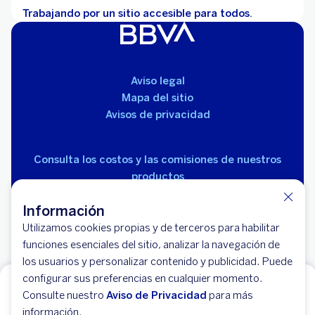
Trabajando por un sitio accesible para todos.
Aviso legal
Mapa del sitio
Avisos de privacidad
Consulta los costos y las comisiones de nuestros
productos
Información
Utilizamos cookies propias y de terceros para habilitar
funciones esenciales del sitio, analizar la navegación de
los usuarios y personalizar contenido y publicidad. Puede
© 2026 BBVA México, S.A., Institución de Banca
configurar sus preferencias en cualquier momento.
¿Tu negocio necesita financiamiento?
Múltiple, Grupo Financiero BBVA México. Avenida Paseo
Consulte nuestro
Aviso de Privacidad
para más
de la Reforma 510, colonia Juárez, código postal 06600,
información.
Simula un crédito ahora