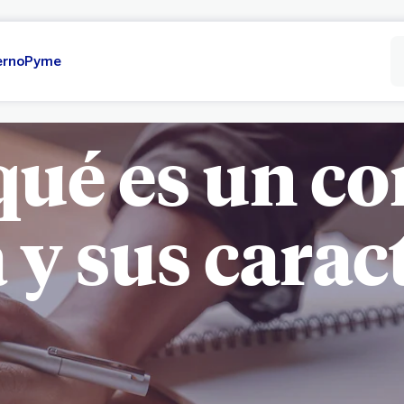
erno
Pyme
ué es un co
 y sus carac