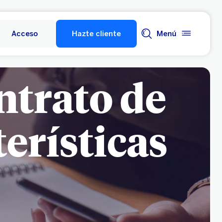
Acceso
Hazte cliente
Menú
ntrato de
terísticas