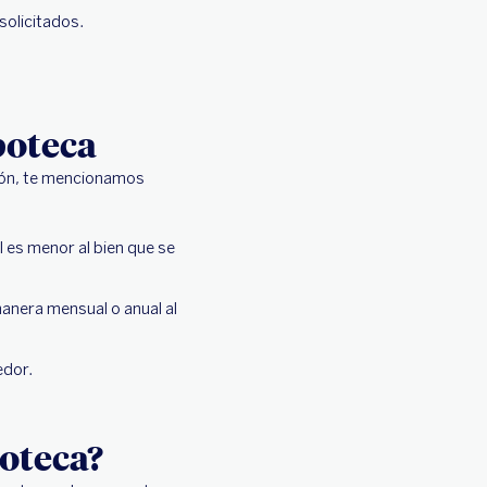
solicitados.
poteca
ción, te mencionamos
 es menor al bien que se
manera mensual o anual al
edor.
poteca?