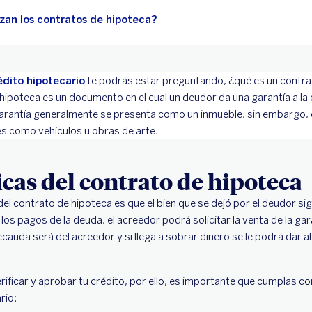
izan los contratos de hipoteca?
édito hipotecario
te podrás estar preguntando, ¿qué es un contra
poteca es un documento en el cual un deudor da una garantía a la 
garantía generalmente se presenta como un inmueble, sin embargo, 
s como vehículos u obras de arte.
icas del contrato de hipoteca
del contrato de hipoteca es que el bien que se dejó por el deudor s
los pagos de la deuda, el acreedor podrá solicitar la venta de la ga
recauda será del acreedor y si llega a sobrar dinero se le podrá dar a
rificar y aprobar tu crédito, por ello, es importante que cumplas co
rio: