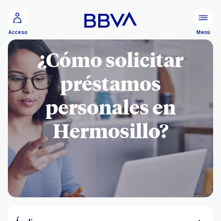
Ir al contenido principal
Menú
Acceso
¿Cómo solicitar
préstamos
personales en
Hermosillo?