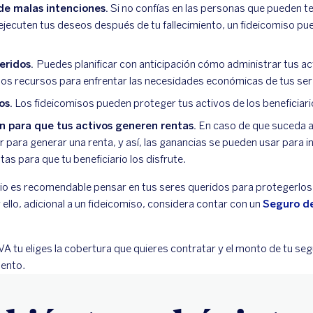
de malas intenciones.
Si no confías en las personas que pueden ten
ejecuten tus deseos después de tu fallecimiento, un fideicomiso pu
eridos.
Puedes planificar con anticipación cómo administrar tus ac
los recursos para enfrentar las necesidades económicas de tus se
os.
Los fideicomisos pueden proteger tus activos de los beneficiar
n para que tus activos generen rentas.
En caso de que suceda a
r para generar una renta, y así, las ganancias se pueden usar para i
tas para que tu beneficiario los disfrute.
io es recomendable pensar en tus seres queridos para protegerlo
r ello, adicional a un fideicomiso, considera contar con un
Seguro d
 tu eliges la cobertura que quieres contratar y el monto de tu se
mento.