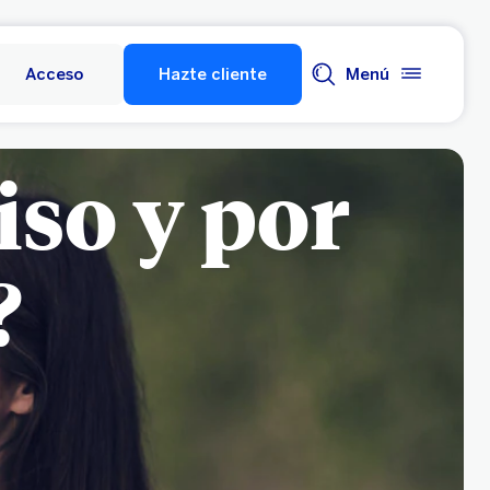
Acceso
Hazte cliente
Menú
iso y por
?