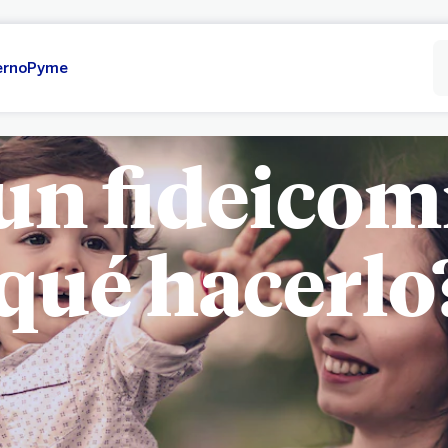
erno
Pyme
un fideicom
qué hacerlo