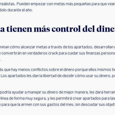
 realistas. Pueden empezar con metas más pequeñas para que vean
dolo durante el año.
a tienen más control del din
ominan cómo alcanzar metas a través de los apartados, desarrollan 
 convertirán en verdaderos crack para cuidar sus finanzas persona
.
s que hay menos conflictos sobre el dinero porque ellos mismos ti
 Los apartados les dan la libertad de decidir cómo usar su dinero,
 podría ayudar a manejar su dinero de mejor manera, les dará herra
línea de forma muy segura, y les permitirá crear apartados para la
e para que la armen con sus gastos del mes, sin descuidar sus objet