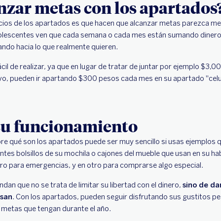
zar metas con los apartados
cios de los apartados es que hacen que alcanzar metas parezca 
olescentes ven que cada semana o cada mes están sumando dinero 
ndo hacia lo que realmente quieren.
il de realizar, ya que en lugar de tratar de juntar por ejemplo $3,
vo, pueden ir apartando $300 pesos cada mes en su apartado "celu
 su funcionamiento
re qué son los apartados puede ser muy sencillo si usas ejemplos 
ntes bolsillos de su mochila o cajones del mueble que usan en su ha
otro para emergencias, y en otro para comprarse algo especial.
dan que no se trata de limitar su libertad con el dinero,
sino de da
usan
. Con los apartados, pueden seguir disfrutando sus gustitos p
 metas que tengan durante el año.