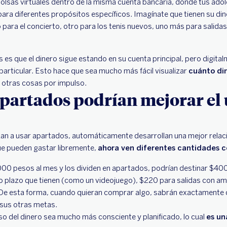
lsas virtuales dentro de la misma cuenta bancaria, donde tus ado
para diferentes propósitos específicos. Imagínate que tienen su din
 para el concierto, otro para los tenis nuevos, uno más para salidas
s es que el dinero sigue estando en su cuenta principal, pero digita
particular. Esto hace que sea mucho más fácil visualizar
cuánto din
 otras cosas por impulso.
partados podrían mejorar el 
 a usar apartados, automáticamente desarrollan una mejor relació
ue pueden gastar libremente,
ahora ven diferentes cantidades c
,000 pesos al mes y los dividen en apartados, podrían destinar $400
o plazo que tienen (como un videojuego), $220 para salidas con a
De esta forma, cuando quieran comprar algo, sabrán exactamente
 sus otras metas.
o del dinero sea mucho más consciente y planificado, lo cual
es un