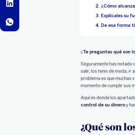
linkedin
¿Cómo alcanzar
Explícales su 
whatsapp
De esa forma t
¿
Te preguntas qué son l
Seguramente has notado qu
salir, los tenis de moda, ir
problema es que muchas vec
momento de cumplir sus me
Aquí es donde los apartado
control de su dinero
y ha
¿Qué son lo