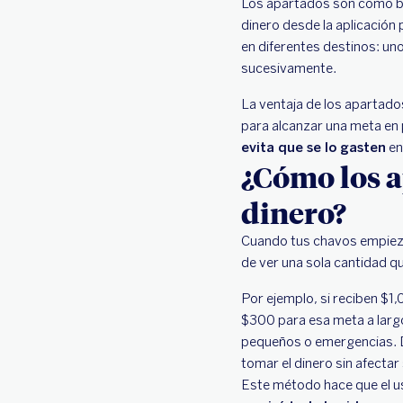
Los apartados son como bo
dinero desde la aplicación 
en diferentes destinos: uno
sucesivamente.
La ventaja de los apartado
para alcanzar una meta en 
evita que se lo gasten
en
¿Cómo los a
dinero?
Cuando tus chavos empiezan
de ver una sola cantidad q
Por ejemplo, si reciben $1
$300 para esa meta a larg
pequeños o emergencias. 
tomar el dinero sin afectar
Este método hace que el us