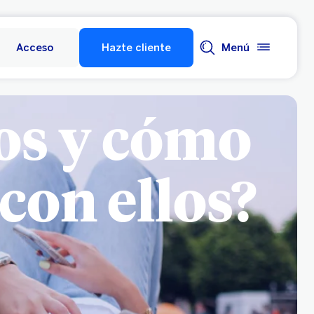
Acceso
Hazte cliente
Menú
os y cómo
con ellos?