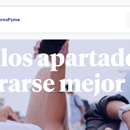
erno
Pyme
 los apartad
arse mejor 