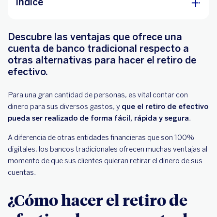
Índice
¿Cómo hacer el retiro de efectivo de una
Descubre las ventajas que ofrece una
cuenta de banco tradicional?
cuenta de banco tradicional respecto a
En cajeros automáticos
otras alternativas para hacer el retiro de
efectivo.
En sucursales físicas del banco
En comercios y tiendas
Para una gran cantidad de personas, es vital contar con
Retirar efectivo desde la tarjeta de crédito
dinero para sus diversos gastos, y
que el retiro de efectivo
pueda ser realizado de forma fácil, rápida y segura
.
¿Cómo se compara con otras alternativas que
hay en el mercado?
A diferencia de otras entidades financieras que son 100%
digitales, los bancos tradicionales ofrecen muchas ventajas al
No esperes más y abre tu cuenta bancaria en
momento de que sus clientes quieran retirar el dinero de sus
BBVA
cuentas.
¿Cómo hacer el retiro de