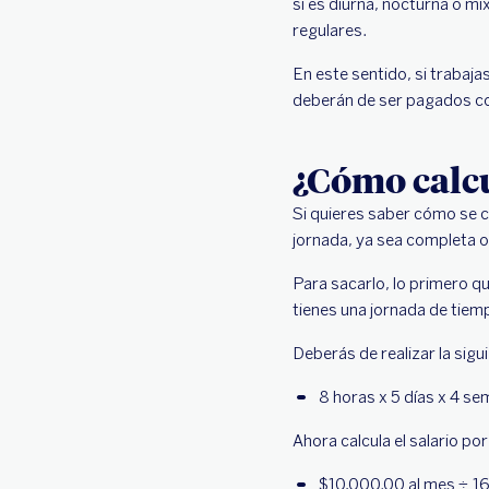
si es diurna, nocturna o 
regulares.
En este sentido, si trabaj
deberán de ser pagados c
¿Cómo calcu
Si quieres saber cómo se ca
jornada, ya sea completa 
Para sacarlo, lo primero 
tienes una jornada de tiem
Deberás de realizar la sigu
8 horas x 5 días x 4 s
Ahora calcula el salario por
$10,000.00 al mes ÷ 1