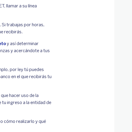
, llamar a su línea
. Si trabajas por horas,
e recibirás.
eto
y así determinar
nanzas y acercándote a tus
plo, por ley tú puedes
banco en el que recibirás tu
 que hacer uso de la
e tu ingreso a la entidad de
o cómo realizarlo y qué