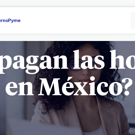
erno
Pyme
pagan las ho
en México?