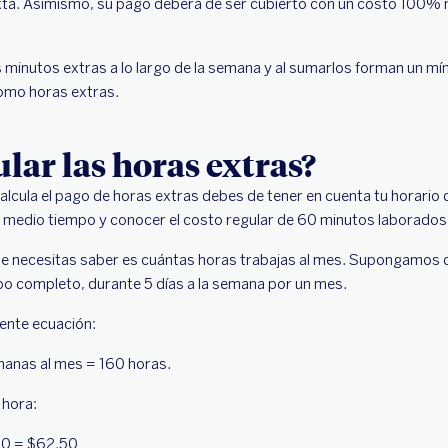
mixta. Asimismo, su pago deberá de ser cubierto con un costo 100%
as minutos extras a lo largo de la semana y al sumarlos forman un mí
omo horas extras.
lar las horas extras?
lcula el pago de horas extras debes de tener en cuenta tu horario de
o medio tiempo y conocer el costo regular de 60 minutos laborados
que necesitas saber es cuántas horas trabajas al mes. Supongamos
po completo, durante 5 días a la semana por un mes.
iente ecuación:
emanas al mes = 160 horas.
 hora:
60 = $62.50