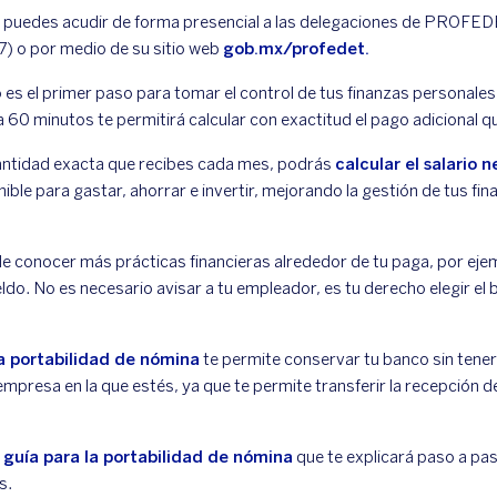
 puedes acudir de forma presencial a las delegaciones de PROFEDET
7) o por medio de su sitio web
gob.mx/profedet.
o es el primer paso para tomar el control de tus finanzas personales
60 minutos te permitirá calcular con exactitud el pago adicional qu
cantidad exacta que recibes cada mes, podrás
calcular el salario n
ible para gastar, ahorrar e invertir, mejorando la gestión de tus fi
 conocer más prácticas financieras alrededor de tu paga, por ejem
eldo. No es necesario avisar a tu empleador, es tu derecho elegir el 
a portabilidad de nómina
te permite conservar tu banco sin tener
 empresa en la que estés, ya que te permite transferir la recepción d
a
guía para la portabilidad de nómina
que te explicará paso a pas
s.