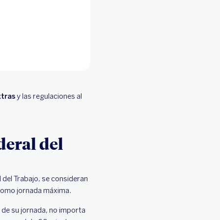
xtras
y las regulaciones al
deral del
l del Trabajo, se consideran
s como jornada máxima.
a de su jornada, no importa