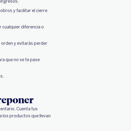
 ingresos.
bros y facilitar el cierre
r cualquier diferencia o
 orden y evitarás perder
ra que no se te pase
s.
 reponer
ventario. Cuenta tus
 los productos que llevan