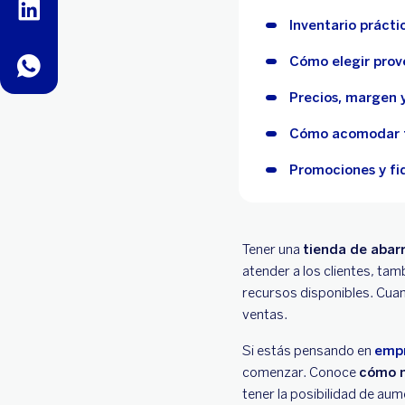
linkedin
Inventario prácti
Cómo elegir prov
whatsapp
Precios, margen y
Cómo acomodar t
Promociones y fid
Tener una
tienda de abar
atender a los clientes, ta
recursos disponibles. Cuand
ventas.
Si estás pensando en
empr
comenzar. Conoce
cómo m
tener la posibilidad de aum