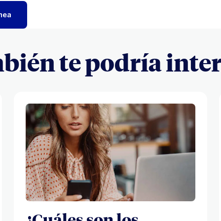
ínea
ién te podría inte
¿Cuáles son los