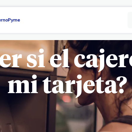
erno
Pyme
r si el cajer
mi tarjeta?