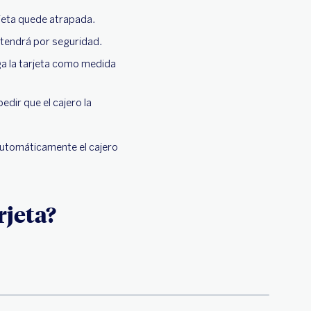
rjeta quede atrapada.
retendrá por seguridad.
ga la tarjeta como medida
dir que el cajero la
 automáticamente el cajero
rjeta?