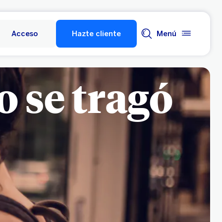
Acceso
Hazte cliente
Menú
o se tragó