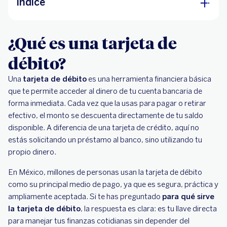
Índice
¿Qué es una tarjeta de débito?
¿Qué es una tarjeta de
¿Para qué sirve la tarjeta de débito en la vida
débito?
diaria?
Una
tarjeta de débito
Ventajas de usar una tarjeta de débito
es una herramienta financiera básica
que te permite acceder al dinero de tu cuenta bancaria de
Consejos para usar tu tarjeta de débito de
forma inmediata. Cada vez que la usas para pagar o retirar
forma segura
efectivo, el monto se descuenta directamente de tu saldo
disponible. A diferencia de una tarjeta de crédito, aquí no
estás solicitando un préstamo al banco, sino utilizando tu
propio dinero.
En México, millones de personas usan la tarjeta de débito
como su principal medio de pago, ya que es segura, práctica y
ampliamente aceptada. Si te has preguntado
para qué sirve
la tarjeta de débito
, la respuesta es clara: es tu llave directa
para manejar tus finanzas cotidianas sin depender del