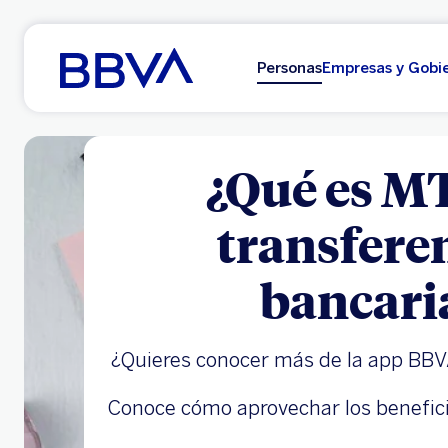
Ir al contenido principal
Personas
Empresas y Gobi
¿Qué es M
transfere
bancari
¿Quieres conocer más de la app BB
Conoce cómo aprovechar los benefic