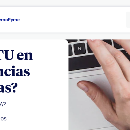
erno
Pyme
TU en
ncias
as?
VA?
ios