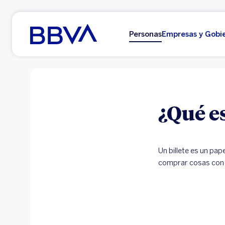
Ir al contenido principal
Personas
Empresas y Gobi
¿Qué es
Un billete es un pap
comprar cosas con 