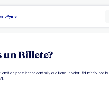
erno
Pyme
 un Billete?
el emitido por el banco central y que tiene un valor fiduciario, por l
él.