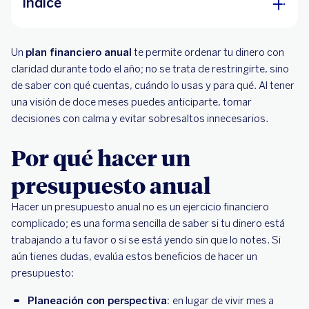
Índice
Por qué hacer un presupuesto anual
Un
plan financiero anual
te permite ordenar tu dinero con
Antes de empezar: define el alcance y el
claridad durante todo el año; no se trata de restringirte, sino
periodo de tu presupuesto anual
de saber con qué cuentas, cuándo lo usas y para qué. Al tener
una visión de doce meses puedes anticiparte, tomar
Paso a paso para armar tu presupuesto anual
decisiones con calma y evitar sobresaltos innecesarios.
Herramientas para facilitar tu presupuesto
Por qué hacer un
presupuesto anual
Hacer un presupuesto anual no es un ejercicio financiero
complicado; es una forma sencilla de saber si tu dinero está
trabajando a tu favor o si se está yendo sin que lo notes. Si
aún tienes dudas, evalúa estos beneficios de hacer un
presupuesto:
Planeación con perspectiva:
en lugar de vivir mes a