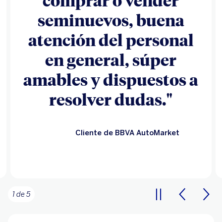
"Gran opción para
vender tu auto, te
explican cómo será el
proceso, da confianza
por ser parte de BBVA."
Cliente de BBVA AutoMarket
2 de 5