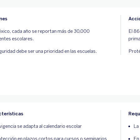
nes
Acci
xico, cada año se reportan más de 30,000
El 86
entes escolares.
prima
guridad debe ser una prioridad en las escuelas.
Proté
terísticas
Requ
vigencia se adapta al calendario escolar
La
tección en plazos cortos para cursos o seminarios
En 