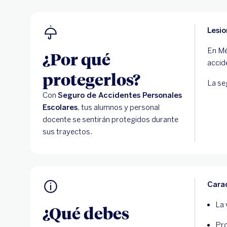
Lesio
En Mé
¿Por qué
accid
protegerlos?
La se
Con
Seguro de Accidentes Personales
Escolares
, tus alumnos y personal
docente se sentirán protegidos durante
sus trayectos.
Carac
La 
¿Qué debes
Pro