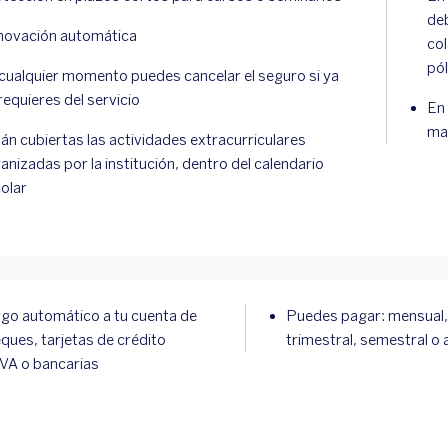
deb
ovación automática
col
pó
cualquier momento puedes cancelar el seguro si ya
requieres del servicio
En 
mat
án cubiertas las actividades extracurriculares
anizadas por la institución, dentro del calendario
olar
go automático a tu cuenta de
Puedes pagar: mensual,
ques, tarjetas de crédito
trimestral, semestral o 
A o bancarias