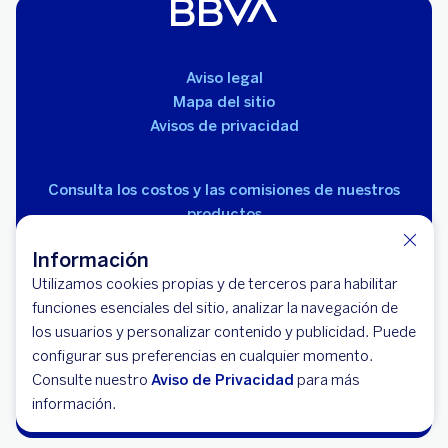
Aviso legal
Mapa del sitio
Avisos de privacidad
Consulta los costos y las comisiones de nuestros
productos
Información
Utilizamos cookies propias y de terceros para habilitar
funciones esenciales del sitio, analizar la navegación de
los usuarios y personalizar contenido y publicidad. Puede
© 2026 BBVA México, S.A., Institución de Banca
configurar sus preferencias en cualquier momento.
Múltiple, Grupo Financiero BBVA México. Avenida Paseo
Consulte nuestro
Aviso de Privacidad
para más
de la Reforma 510, colonia Juárez, código postal 06600,
información.
alcaldía Cuauhtémoc, Ciudad de México.