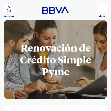
Ir al contenido principal
Menú
Acceso
Renovación de
Crédito Simple
Pyme