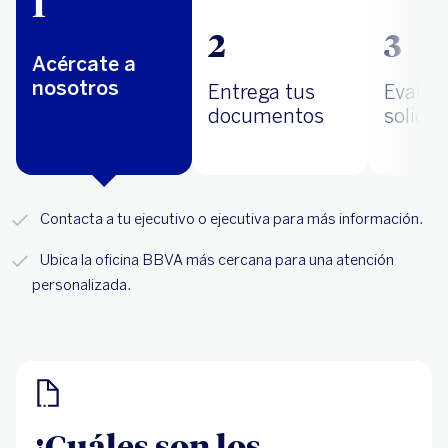
1
2
3
Acércate a
nosotros
Entrega tus
Evalua
documentos
solicit
Contacta a tu ejecutivo o ejecutiva para más información.
Ubica la oficina BBVA más cercana para una atención
personalizada.
¿Cuáles son los