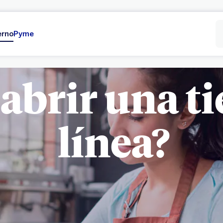
erno
Pyme
abrir una t
línea?