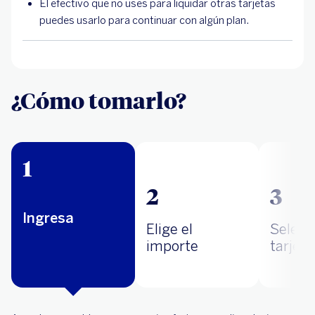
El efectivo que no uses para liquidar otras tarjetas
puedes usarlo para continuar con algún plan.
¿Cómo tomarlo?
1
2
3
Ingresa
Elige el
Selecc
importe
tarjeta