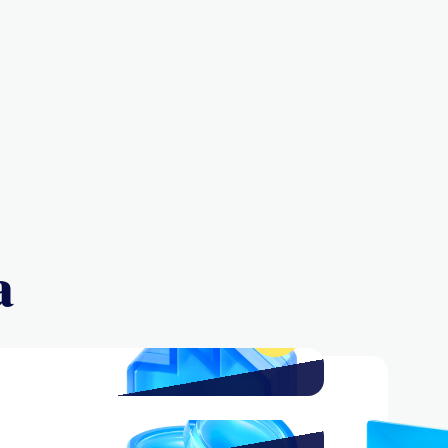
a
 que