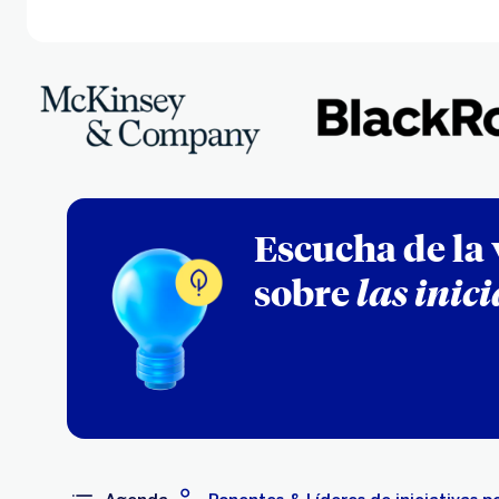
Escucha de la 
sobre
las inic