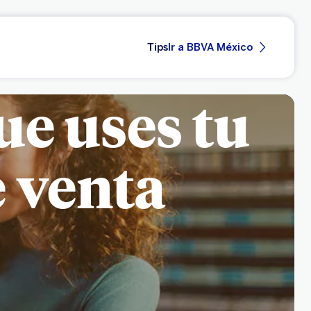
Tips
Ir a BBVA México
ue uses tu
 venta